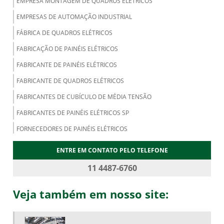
EMPRESA MONTAGEM DE QUADROS ELÉTRICOS
EMPRESAS DE AUTOMAÇÃO INDUSTRIAL
FÁBRICA DE QUADROS ELÉTRICOS
FABRICAÇÃO DE PAINÉIS ELÉTRICOS
FABRICANTE DE PAINÉIS ELÉTRICOS
FABRICANTE DE QUADROS ELÉTRICOS
FABRICANTES DE CUBÍCULO DE MÉDIA TENSÃO
FABRICANTES DE PAINÉIS ELÉTRICOS SP
FORNECEDORES DE PAINÉIS ELÉTRICOS
MONTADORES DE PAINÉIS ELÉTRICOS
ENTRE EM CONTATO PELO TELEFONE
MONTAGEM DE PAINÉIS ELÉTRICOS
11 4487-6760
MONTAGEM DE PAINÉIS ELÉTRICOS INDUSTRIAIS
Veja também em nosso site:
MONTAGEM DE QUADROS ELÉTRICOS
PAINÉIS ELÉTRICOS DE BAIXA TENSÃO