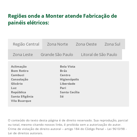
PAINÉIS ELÉTRICOS NO INTERIOR DE SP
Regiões onde a Monter atende Fabricação de
QUADROS ELÉTRICOS NO INTERIOR DE SP
painéis elétricos:
CUBÍCULO MÉDIA TENSÃO PREÇO
CABINE PRIMÁRIA E SECUNDÁRIA
Região Central
Zona Norte
Zona Oeste
Zona Sul
CABINE SECUNDÁRIA
Zona Leste
Grande São Paulo
Litoral de São Paulo
CABINE SECUNDÁRIA DE ENERGIA
CABINE ELÉTRICA DE OBRA
Aclimação
Bela Vista
Bom Retiro
Brás
Cambuci
Centro
CABINE ELETRICA
Consolação
Higienópolis
Glicério
Liberdade
CABINE PRIMARIA ELÉTRICA
Luz
Pari
República
Santa Cecília
ARMAZENAMENTO DE ENERGIA
Santa Efigênia
Sé
Vila Buarque
ASSISTÊNCIA TÉCNICA EM CUBÍCULOS
ASSISTÊNCIA TÉCNICA EM USINAS E SUBESTAÇÕES
O conteúdo do texto desta página é de direito reservado. Sua reprodução, parcial
ou total, mesmo citando nossos links, é proibida sem a autorização do autor.
CHAVE ISOLADA A GÁS
Crime de violação de direito autoral – artigo 184 do Código Penal –
Lei 9610/98 -
Lei de direitos autorais
.
COMISSIONAMENTO DE EQUIPAMENTOS ELÉTRICOS