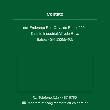
MANUTENÇÃO EM CUBÍCULOS DE MÉDIA TENSÃO
MERCADO LIVRE DE ENERGIA
Contato
PARAMETRIZAÇÃO DE RELES DE PROTEÇÃO
Endereço Rua Osvaldo Berto, 220 -
PARAMETRIZAÇÃO DE RELÉS
Distrito Industrial Alfredo Rela,
RETROFIT PAINEL ELÉTRICO
Itatiba - SP, 13255-405
SOLUÇÕES ELÉTRICAS INDUSTRIAIS
START UP E COMISSIONAMENTO
Telefone:(11) 4487-6760
montereletrica@montereletrica.com.br