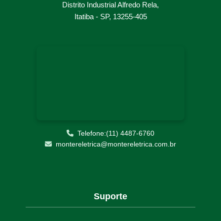
Distrito Industrial Alfredo Rela,
RETROFIT PAINEL ELÉTRICO
Itatiba - SP, 13255-405
SOLUÇÕES ELÉTRICAS INDUSTRIAIS
START UP E COMISSIONAMENTO
Telefone:(11) 4487-6760
montereletrica@montereletrica.com.br
Suporte