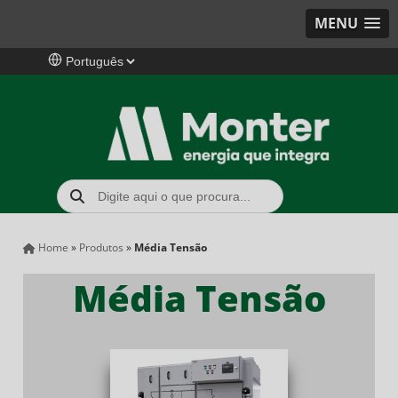
MENU
Home
»
Produtos
»
Média Tensão
Média Tensão