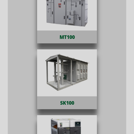
MT100
SK100