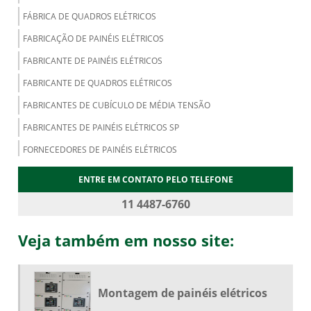
FÁBRICA DE QUADROS ELÉTRICOS
FABRICAÇÃO DE PAINÉIS ELÉTRICOS
FABRICANTE DE PAINÉIS ELÉTRICOS
FABRICANTE DE QUADROS ELÉTRICOS
FABRICANTES DE CUBÍCULO DE MÉDIA TENSÃO
FABRICANTES DE PAINÉIS ELÉTRICOS SP
FORNECEDORES DE PAINÉIS ELÉTRICOS
MONTADORES DE PAINÉIS ELÉTRICOS
ENTRE EM CONTATO PELO TELEFONE
MONTAGEM DE PAINÉIS ELÉTRICOS
11 4487-6760
MONTAGEM DE PAINÉIS ELÉTRICOS INDUSTRIAIS
Veja também em nosso site:
MONTAGEM DE QUADROS ELÉTRICOS
PAINÉIS ELÉTRICOS DE BAIXA TENSÃO
PAINEL ELÉTRICO INDUSTRIAL
Montagem de painéis elétricos
QUADRO DE DISTRIBUIÇÃO ENERGIA