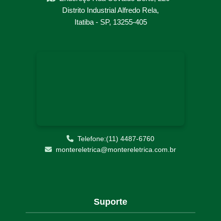
PARAMETRIZAÇÃO DE RELÉS
Distrito Industrial Alfredo Rela,
RETROFIT PAINEL ELÉTRICO
Itatiba - SP, 13255-405
SOLUÇÕES ELÉTRICAS INDUSTRIAIS
START UP E COMISSIONAMENTO
Telefone:(11) 4487-6760
montereletrica@montereletrica.com.br
Suporte