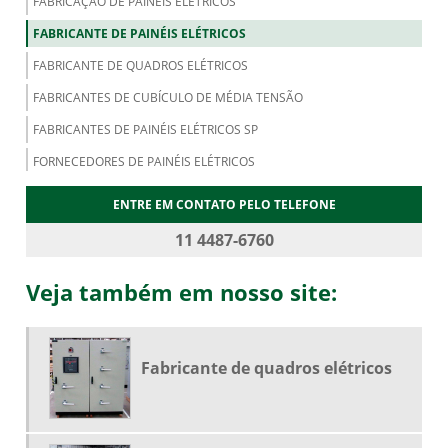
FABRICAÇÃO DE PAINÉIS ELÉTRICOS
FABRICANTE DE PAINÉIS ELÉTRICOS
FABRICANTE DE QUADROS ELÉTRICOS
FABRICANTES DE CUBÍCULO DE MÉDIA TENSÃO
FABRICANTES DE PAINÉIS ELÉTRICOS SP
FORNECEDORES DE PAINÉIS ELÉTRICOS
MONTADORES DE PAINÉIS ELÉTRICOS
ENTRE EM CONTATO PELO TELEFONE
MONTAGEM DE PAINÉIS ELÉTRICOS
11 4487-6760
MONTAGEM DE PAINÉIS ELÉTRICOS INDUSTRIAIS
Veja também em nosso site:
MONTAGEM DE QUADROS ELÉTRICOS
PAINÉIS ELÉTRICOS DE BAIXA TENSÃO
PAINEL ELÉTRICO INDUSTRIAL
Fabricante de quadros elétricos
QUADRO DE DISTRIBUIÇÃO ENERGIA
QUADRO ELÉTRICO INDUSTRIAL