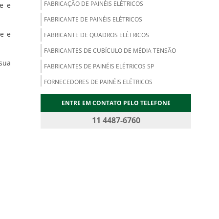
FABRICAÇÃO DE PAINÉIS ELÉTRICOS
e e
FABRICANTE DE PAINÉIS ELÉTRICOS
e e
FABRICANTE DE QUADROS ELÉTRICOS
FABRICANTES DE CUBÍCULO DE MÉDIA TENSÃO
 sua
FABRICANTES DE PAINÉIS ELÉTRICOS SP
FORNECEDORES DE PAINÉIS ELÉTRICOS
MONTADORES DE PAINÉIS ELÉTRICOS
ENTRE EM CONTATO PELO TELEFONE
MONTAGEM DE PAINÉIS ELÉTRICOS
11 4487-6760
MONTAGEM DE PAINÉIS ELÉTRICOS INDUSTRIAIS
MONTAGEM DE QUADROS ELÉTRICOS
PAINÉIS ELÉTRICOS DE BAIXA TENSÃO
PAINEL ELÉTRICO INDUSTRIAL
QUADRO DE DISTRIBUIÇÃO ENERGIA
QUADRO ELÉTRICO INDUSTRIAL