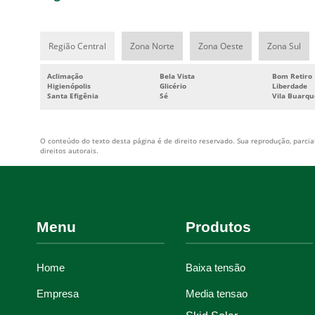
Região Central
Zona Norte
Zona Oeste
Zona Sul
Aclimação
Bela Vista
Bom Retiro
Higienópolis
Glicério
Liberdade
Santa Efigênia
Sé
Vila Buarqu
O conteúdo do texto desta página é de direito reservado. Sua reprodução, parcial
direitos autorais
.
Menu
Produtos
Home
Baixa tensão
Empresa
Media tensao