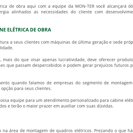
trica de obra
aqui com a equipe da MON-TER você alcançará ót
rgia alinhados as necessidades do cliente com desenvolvime
NE ELÉTRICA DE OBRA
tura a seus clientes com máquinas de última geração e sede próp
lidade.
a
, mais do que visar apenas lucratividade, deve oferecer produt
alhes que passam despercebidos e podem gerar prejuízos futuros 
gmento quando falamos de empresas do segmento de montagem
 opção para seus clientes.
nossa equipe para um atendimento personalizado para
cabine elét
ados e terão o maior prazer em auxiliar com suas dúvidas.
 na área de montagem de quadros elétricos. Prezando o que há