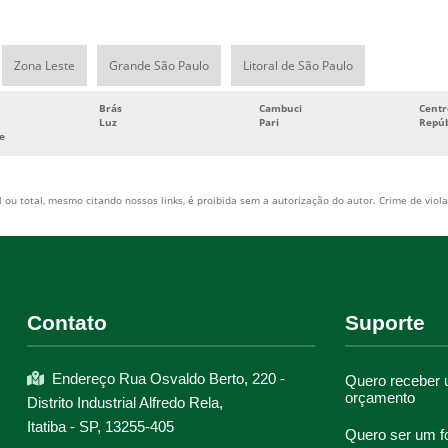
Zona Leste
Grande São Paulo
Litoral de São Paulo
Brás
Cambuci
Centr
Luz
Pari
Repúb
e
 ou total, mesmo citando nossos links, é proibida sem a autorização do autor. Crime de viola
Contato
Suporte
Endereço Rua Osvaldo Berto, 220 -
Quero receber
orçamento
Distrito Industrial Alfredo Rela,
Itatiba - SP, 13255-405
Quero ser um f