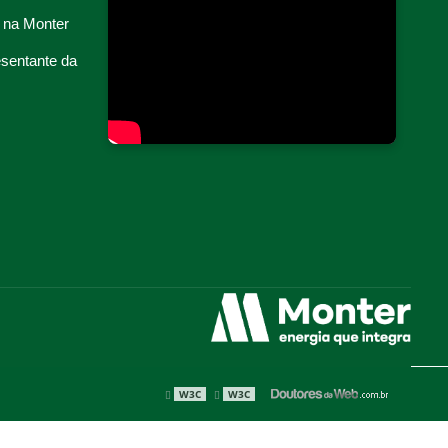
COORDENAÇÃO E SELETIVIDADE DA PROTEÇÃO
 na Monter
CUBÍCULO COMPACTO
esentante da
CUBÍCULO DE MÉDIA TENSÃO COMPACTO
CUBÍCULO HOMOLOGADO
EMPRESA DE ENERGIA EÓLICA
EMPRESA DE ENERGIA HÍDRICA
EMPRESA DE ENERGIA POR ASSINATURA
EMPRESA DE ENERGIA SOLAR
EMPRESA DE GERAÇÃO CENTRALIZADA
EMPRESA DE GERAÇÃO DISTRIBUÍDA
EMPRESA DE GESTÃO DE ENERGIA
EMPRESA DE RETROFIT DE INSTALAÇÕES ELÉTRICAS
EMPRESA DE TRANSIÇÃO ENERGÉTICA
W3C
W3C
EMPRESA GERADORA DE ENERGIA