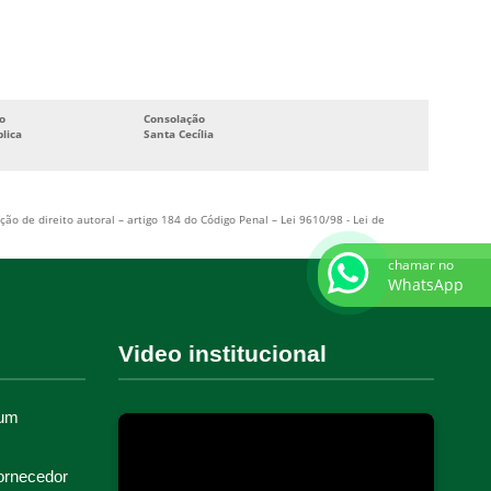
CABINE ELETRICA
CABINE PRIMARIA ELÉTRICA
ARMAZENAMENTO DE ENERGIA
o
Consolação
ASSISTÊNCIA TÉCNICA EM CUBÍCULOS
lica
Santa Cecília
ASSISTÊNCIA TÉCNICA EM USINAS E SUBESTAÇÕES
CHAVE ISOLADA A GÁS
ção de direito autoral – artigo 184 do Código Penal –
Lei 9610/98 - Lei de
COMISSIONAMENTO DE EQUIPAMENTOS
ELÉTRICOS
chamar no
WhatsApp
COMISSIONAMENTO DE INSTALAÇÕES ELÉTRICAS
COMISSIONAMENTO DE PAINÉIS ELÉTRICOS
Video institucional
COMISSIONAMENTO DE SISTEMAS ELÉTRICOS
COMISSIONAMENTO DE SUBESTAÇÕES
 um
COMISSIONAMENTO ELÉTRICO
COMISSIONAMENTO PAINÉIS E CUBÍCULOS
ornecedor