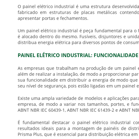
O
painel elétrico industrial
é uma estrutura desenvolvida 
fabricado em estruturas de placas metálicas conten
apresentar portas e fechamentos.
Um
painel elétrico industrial
é peça fundamental para o 
é alocado dentro do mesmo. Fusíveis, disjuntores e uni
distribua energia elétrica para diversos pontos de consu
PAINEL ELÉTRICO INDUSTRIAL: FUNCIONALIDAD
As empresas que trabalham na produção de um
painel e
além de realizar a instalação, de modo a proporcionar pa
sua funcionalidade em distribuir a energia de modo que
seu nível de segurança, pois estão ligadas em um
painel e
Existe uma ampla variedade de modelos e aplicações pa
empresa, de modo a variar nos tamanhos, portes, e func
ABNT NBR IEC 60439-1, ABNT NBR IEC 61439-2 e ABNT NB
É fundamental destacar o
painel elétrico industrial
com
resultados ideais para a montagem de painéis de distri
Prisma Plus, que é essencial para distribuição elétrica em