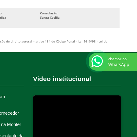
CABINE ELETRICA
o
Consolação
CABINE PRIMARIA ELÉTRICA
lica
Santa Cecília
ARMAZENAMENTO DE ENERGIA
ASSISTÊNCIA TÉCNICA EM CUBÍCULOS
ção de direito autoral – artigo 184 do Código Penal –
Lei 9610/98 - Lei de
ASSISTÊNCIA TÉCNICA EM USINAS E SUBESTAÇÕES
CHAVE ISOLADA A GÁS
chamar no
WhatsApp
COMISSIONAMENTO DE EQUIPAMENTOS
ELÉTRICOS
Video institucional
COMISSIONAMENTO DE INSTALAÇÕES ELÉTRICAS
COMISSIONAMENTO DE PAINÉIS ELÉTRICOS
 um
COMISSIONAMENTO DE SISTEMAS ELÉTRICOS
COMISSIONAMENTO DE SUBESTAÇÕES
ornecedor
COMISSIONAMENTO ELÉTRICO
 na Monter
COMISSIONAMENTO PAINÉIS E CUBÍCULOS
esentante da