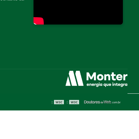
COORDENAÇÃO E SELETIVIDADE DA PROTEÇÃO
CUBÍCULO COMPACTO
CUBÍCULO DE MÉDIA TENSÃO COMPACTO
CUBÍCULO HOMOLOGADO
EMPRESA DE ENERGIA EÓLICA
EMPRESA DE ENERGIA HÍDRICA
EMPRESA DE ENERGIA POR ASSINATURA
EMPRESA DE ENERGIA SOLAR
EMPRESA DE GERAÇÃO CENTRALIZADA
EMPRESA DE GERAÇÃO DISTRIBUÍDA
EMPRESA DE GESTÃO DE ENERGIA
W3C
W3C
EMPRESA DE RETROFIT DE INSTALAÇÕES ELÉTRICAS
EMPRESA DE TRANSIÇÃO ENERGÉTICA
EMPRESA GERADORA DE ENERGIA