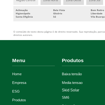
Região Central
Zona Norte
Zona Oeste
Zona Sul
Aclimação
Bela Vista
Bom Retiro
Higienópolis
Glicério
Liberdade
Santa Efigênia
Sé
Vila Buarqu
O conteúdo do texto desta página é de direito reservado. Sua reprodução, parcial
direitos autorais
.
Menu
Produtos
Home
Baixa tensão
Empresa
Media tensao
Skid Solar
ESG
SM6
Produtos