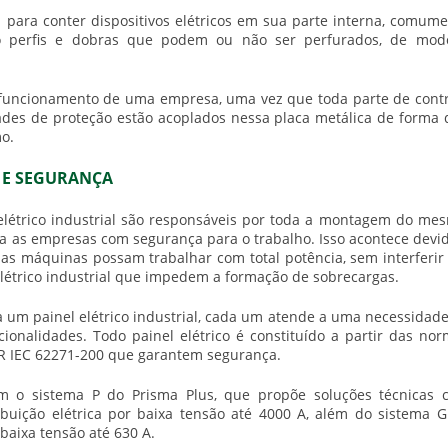
para conter dispositivos elétricos em sua parte interna, comum
do perfis e dobras que podem ou não ser perfurados, de mod
funcionamento de uma empresa, uma vez que toda parte de contr
dades de proteção estão acoplados nessa placa metálica de forma
mo.
E E SEGURANÇA
létrico industrial
são responsáveis por toda a montagem do mes
ra as empresas com segurança para o trabalho. Isso acontece devi
 as máquinas possam trabalhar com total potência, sem interferi
létrico industrial
que impedem a formação de sobrecargas.
ra um
painel elétrico industrial
, cada um atende a uma necessidade
ionalidades. Todo painel elétrico é constituído a partir das no
R IEC 62271-200 que garantem segurança.
 o sistema P do Prisma Plus, que propõe soluções técnicas 
buição elétrica por baixa tensão até 4000 A, além do sistema 
 baixa tensão até 630 A.