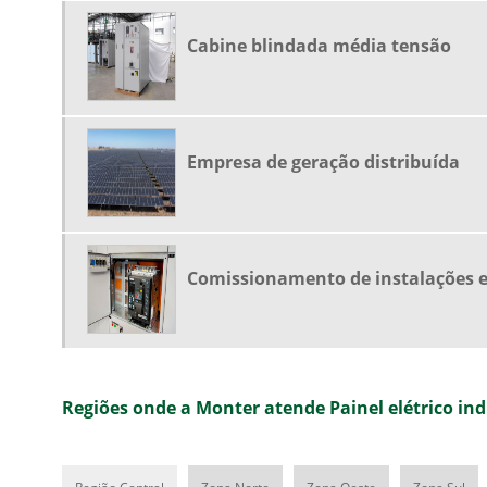
Cabine blindada média tensão
Empresa de geração distribuída
Comissionamento de instalações e
Regiões onde a Monter atende Painel elétrico ind