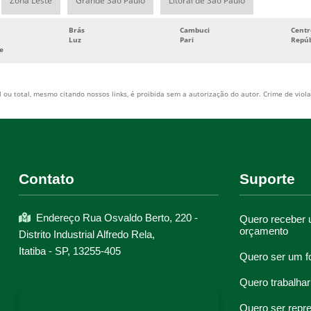
Zona Leste
Grande São Paulo
Litoral de São Paulo
Brás
Cambuci
Centr
Luz
Pari
Repúb
e
 ou total, mesmo citando nossos links, é proibida sem a autorização do autor. Crime de viola
Contato
Suporte
Endereço Rua Osvaldo Berto, 220 -
Quero receber
orçamento
Distrito Industrial Alfredo Rela,
Itatiba - SP, 13255-405
Quero ser um f
Quero trabalhar
Quero ser repr